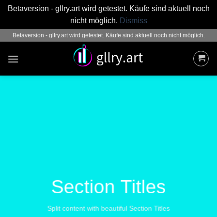
Betaversion - gllry.art wird getestet. Käufe sind aktuell noch
nicht möglich.
Dismiss
Zum
Betaversion - gllry.art wird getestet. Käufe sind aktuell noch nicht möglich.
Inhalt
springen
Section Titles
Split content with beautiful Section Titles