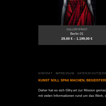
GALLERYPRINT
Berlin 01
29,00
€
–
1.199,00
€
KONTAKT
IMPRESSUM
DATENSCHUTZER
KUNST SOLL SPAß MACHEN, BEGEISTER
Daher hat es sich Gllry.art zur Mission gem
mit vielen Informationen rund um das Werk, d