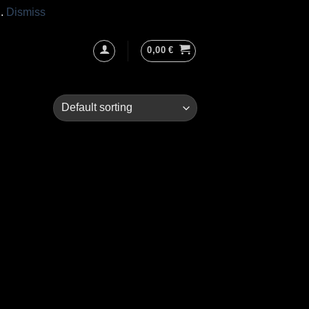
h.
Dismiss
0,00
€