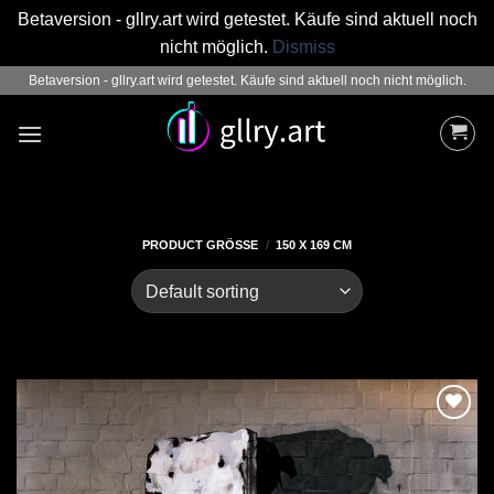
Betaversion - gllry.art wird getestet. Käufe sind aktuell noch
nicht möglich.
Dismiss
Zum
Betaversion - gllry.art wird getestet. Käufe sind aktuell noch nicht möglich.
Inhalt
springen
PRODUCT GRÖSSE
/
150 X 169 CM