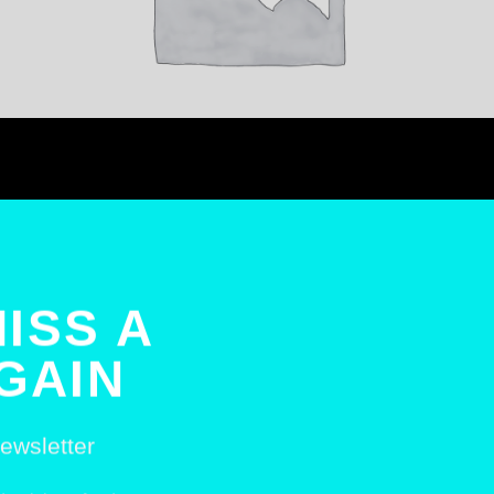
ISS A
GAIN
ewsletter