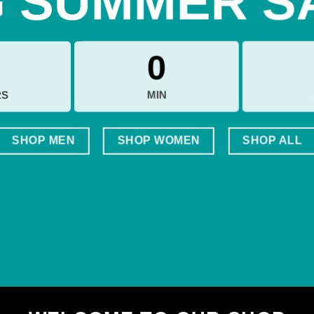
G SUMMER S
0
RS
MIN
SHOP MEN
SHOP WOMEN
SHOP ALL