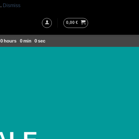
h.
Dismiss
0,00
€
0
hours
0
min
0
sec