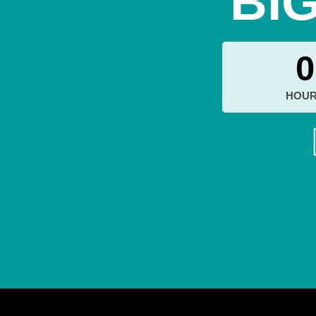
BI
0
HOU