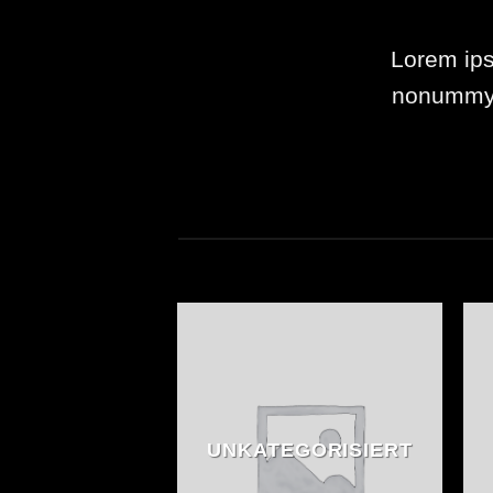
Lorem ips
nonummy n
UNKATEGORISIERT