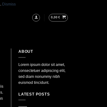
h.
Dismiss
0,00
€
ABOUT
Lorem ipsum dolor sit amet,
consectetuer adipiscing elit,
sed diam nonummy nibh
euismod tincidunt.
is
s.
LATEST POSTS
us