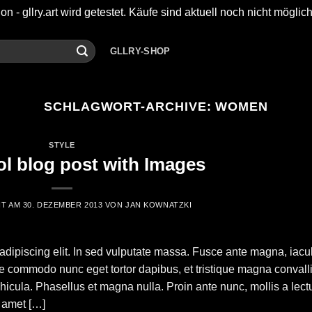
on - gllry.art wird getestet. Käufe sind aktuell noch nicht möglic
GLLRY-SHOP
SCHLAGWORT-ARCHIVE:
WOMEN
STYLE
ol blog post with Images
HT AM
30. DEZEMBER 2013
VON
JAN KOWNATZKI
adipiscing elit. In sed vulputate massa. Fusce ante magna, iacul
sque commodo nunc eget tortor dapibus, et tristique magna convalli
icula. Phasellus et magna nulla. Proin ante nunc, mollis a lect
t amet […]