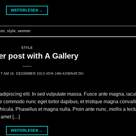
WEITERLESEN
→
ion
,
style
,
women
STYLE
r post with A Gallery
HT AM
16. DEZEMBER 2013
VON
JAN KOWNATZKI
adipiscing elit. In sed vulputate massa. Fusce ante magna, iacul
sque commodo nunc eget tortor dapibus, et tristique magna convalli
icula. Phasellus et magna nulla. Proin ante nunc, mollis a lect
t amet […]
WEITERLESEN
→