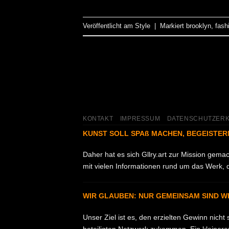
Veröffentlicht am
Style
|
Markiert
brooklyn
,
fash
KONTAKT
IMPRESSUM
DATENSCHUTZER
KUNST SOLL SPAß MACHEN, BEGEISTER
Daher hat es sich Gllry.art zur Mission gem
mit vielen Informationen rund um das Werk, d
WIR GLAUBEN: NUR GEMEINSAM SIND W
Unser Ziel ist es, den erzielten Gewinn nicht
beteiligten Netzwerk zukommen. Ein kleinerer T