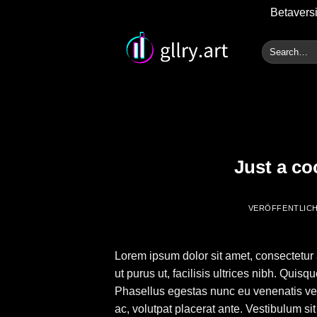
Betaversi
Zum
Search
Inhalt
for:
springen
Just a co
VERÖFFENTLIC
Lorem ipsum dolor sit amet, consectetur 
ut purus ut, facilisis ultrices nibh. Qui
Phasellus egestas nunc eu venenatis veh
ac, volutpat placerat ante. Vestibulum si