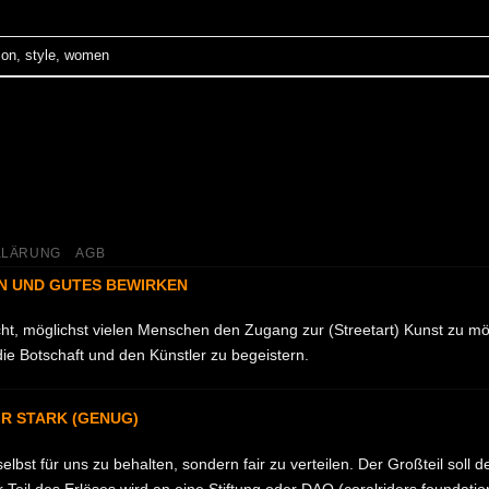
ion
,
style
,
women
KLÄRUNG
AGB
N UND GUTES BEWIRKEN
acht, möglichst vielen Menschen den Zugang zur (Streetart) Kunst zu m
ie Botschaft und den Künstler zu begeistern.
IR STARK (GENUG)
 selbst für uns zu behalten, sondern fair zu verteilen. Der Großteil sol
eil des Erlöses wird an eine Stiftung oder DAO (coralriders foundation) v