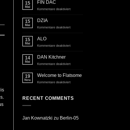
FIN DAC
15
Mai
für
Kommentare deaktiviert
FIN
DAC
DZIA
15
Mai
für
Kommentare deaktiviert
DZIA
ALO
15
Mai
für
Kommentare deaktiviert
ALO
DAN Kitchner
14
Mai
für
Kommentare deaktiviert
DAN
Kitchner
Welcome to Flatsome
19
Nov.
für
Kommentare deaktiviert
Welcome
is
to
s.
Flatsome
RECENT COMMENTS
us
Jan Kownatzki
zu
Berlin-05