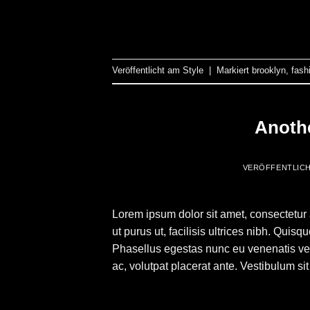
Veröffentlicht am
Style
|
Markiert
brooklyn
,
fash
Anothe
VERÖFFENTLIC
Lorem ipsum dolor sit amet, consectetur 
ut purus ut, facilisis ultrices nibh. Qui
Phasellus egestas nunc eu venenatis veh
ac, volutpat placerat ante. Vestibulum si